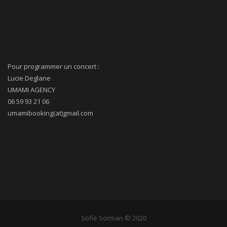
Pour programmer un concert :
Lucie Deglane
UMAMI AGENCY
06 59 93 21 06
umamibooking(at)gmail.com
Sofie Sörman © 2020